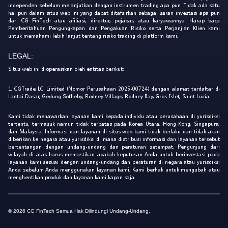
independen sebelum melanjutkan dengan instrumen trading apa pun. Tidak ada satu
hal pun dalam situs web ini yang dapat ditafsirkan sebagai saran investasi apa pun
dari CG FinTech atau afiliasi, direktur, pejabat, atau karyawannya. Harap baca
Pemberitahuan Pengungkapan dan Pengakuan Risiko serta Perjanjian Klien kami
untuk memahami lebih lanjut tentang risiko trading di platform kami.
LEGAL:
Situs web ini dioperasikan oleh entitas berikut:
1. CGTrade LC Limited (Nomor Perusahaan 2025-00724) dengan alamat terdaftar di
Lantai Dasar, Gedung Sotheby, Rodney Village, Rodney Bay, Gros-Islet, Saint Lucia.
Kami tidak menawarkan layanan kami kepada individu atau perusahaan di yurisdiksi
tertentu, termasuk namun tidak terbatas pada Korea Utara, Hong Kong, Singapura,
dan Malaysia. Informasi dan layanan di situs web kami tidak berlaku dan tidak akan
diberikan ke negara atau yurisdiksi di mana distribusi informasi dan layanan tersebut
bertentangan dengan undang-undang dan peraturan setempat. Pengunjung dari
wilayah di atas harus memastikan apakah keputusan Anda untuk berinvestasi pada
layanan kami sesuai dengan undang-undang dan peraturan di negara atau yurisdiksi
Anda sebelum Anda menggunakan layanan kami. Kami berhak untuk mengubah atau
menghentikan produk dan layanan kami kapan saja.
© 2026 CG FinTech Semua Hak Dilindungi Undang-Undang.