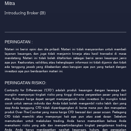
Mitra
Introducing Broker (IB)
PERINGATAN :
Materi ini berisi opini dan ide pribadi. Materi ini tidak menyarankan untuk membeli
layanan keuangan, dan juga tidak menjamin kinerja atau hasil transaksi di masa
mendatang. Materi ini tidak boleh ditafsirkan sebagai berisi saran keuangan jenis
apa pun. Keakuratan, validitas, atau kelengkapan informasi ini tidak dijamin dan tidak
ada tanggung jawab yang dibebankan atas kerugian apa pun yang terkait dengan
investasi apa pun berdasarkan materi ini.
PERINGATAN RISIKO:
Contracts for Differences ('CFD') adalah produk keuangan dengan leverage dan
mungkin mempunyai tingkat risiko yang tinggi dimana pergerakan pasar yang kecil
atau fluktuasi harga dapat sangat mempengaruhi nilai investasi. Ini mungkin tidak
cocok untuk semua individu dan Anda tidak boleh mengambil risiko lebih dari yang
siap Anda tanggung. CFD tidak diperdagangkan di bursa mana pun dan merupakan
produk Over-The-Counter yang mana harga CFD berasal dari pasar acuan. Pedagang
CFD tidak memiliki atau mempunyai hak apa pun atas aset dasar. Sebelum
memutuskan untuk melakukan trading, Anda harus memastikan bahwa Anda
memahami risiko yang ada dan mempertimbangkan tingkat pengalaman trading
Anda. Anda harus mendapatkan nasihat keuangan, hukum, dan perpajakan