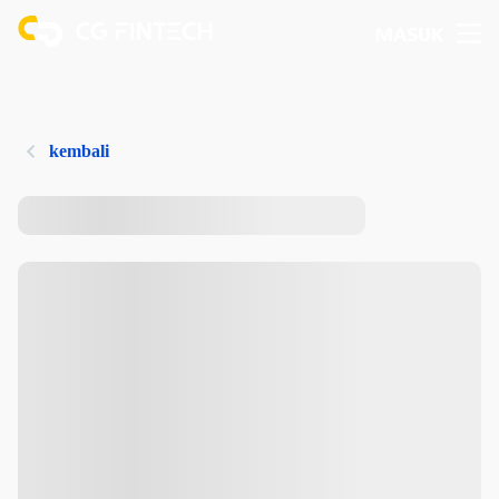
MASUK
kembali