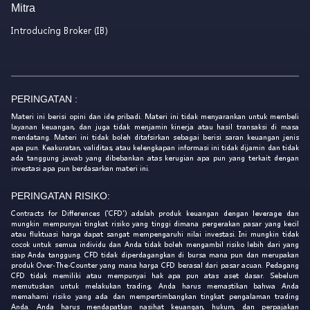
Mitra
Introducing Broker (IB)
PERINGATAN :
Materi ini berisi opini dan ide pribadi. Materi ini tidak menyarankan untuk membeli
layanan keuangan, dan juga tidak menjamin kinerja atau hasil transaksi di masa
mendatang. Materi ini tidak boleh ditafsirkan sebagai berisi saran keuangan jenis
apa pun. Keakuratan, validitas, atau kelengkapan informasi ini tidak dijamin dan tidak
ada tanggung jawab yang dibebankan atas kerugian apa pun yang terkait dengan
investasi apa pun berdasarkan materi ini.
PERINGATAN RISIKO:
Contracts for Differences ('CFD') adalah produk keuangan dengan leverage dan
mungkin mempunyai tingkat risiko yang tinggi dimana pergerakan pasar yang kecil
atau fluktuasi harga dapat sangat mempengaruhi nilai investasi. Ini mungkin tidak
cocok untuk semua individu dan Anda tidak boleh mengambil risiko lebih dari yang
siap Anda tanggung. CFD tidak diperdagangkan di bursa mana pun dan merupakan
produk Over-The-Counter yang mana harga CFD berasal dari pasar acuan. Pedagang
CFD tidak memiliki atau mempunyai hak apa pun atas aset dasar. Sebelum
memutuskan untuk melakukan trading, Anda harus memastikan bahwa Anda
memahami risiko yang ada dan mempertimbangkan tingkat pengalaman trading
Anda. Anda harus mendapatkan nasihat keuangan, hukum, dan perpajakan