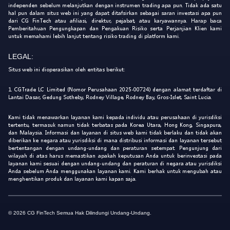
independen sebelum melanjutkan dengan instrumen trading apa pun. Tidak ada satu
hal pun dalam situs web ini yang dapat ditafsirkan sebagai saran investasi apa pun
dari CG FinTech atau afiliasi, direktur, pejabat, atau karyawannya. Harap baca
Pemberitahuan Pengungkapan dan Pengakuan Risiko serta Perjanjian Klien kami
untuk memahami lebih lanjut tentang risiko trading di platform kami.
LEGAL:
Situs web ini dioperasikan oleh entitas berikut:
1. CGTrade LC Limited (Nomor Perusahaan 2025-00724) dengan alamat terdaftar di
Lantai Dasar, Gedung Sotheby, Rodney Village, Rodney Bay, Gros-Islet, Saint Lucia.
Kami tidak menawarkan layanan kami kepada individu atau perusahaan di yurisdiksi
tertentu, termasuk namun tidak terbatas pada Korea Utara, Hong Kong, Singapura,
dan Malaysia. Informasi dan layanan di situs web kami tidak berlaku dan tidak akan
diberikan ke negara atau yurisdiksi di mana distribusi informasi dan layanan tersebut
bertentangan dengan undang-undang dan peraturan setempat. Pengunjung dari
wilayah di atas harus memastikan apakah keputusan Anda untuk berinvestasi pada
layanan kami sesuai dengan undang-undang dan peraturan di negara atau yurisdiksi
Anda sebelum Anda menggunakan layanan kami. Kami berhak untuk mengubah atau
menghentikan produk dan layanan kami kapan saja.
© 2026 CG FinTech Semua Hak Dilindungi Undang-Undang.