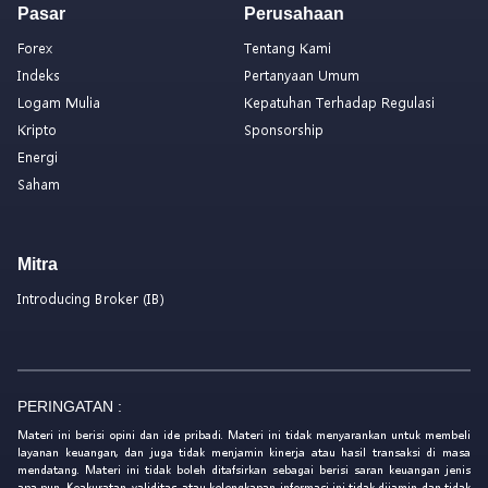
Pasar
Perusahaan
Forex
Tentang Kami
Indeks
Pertanyaan Umum
Logam Mulia
Kepatuhan Terhadap Regulasi
Kripto
Sponsorship
Energi
Saham
Mitra
Introducing Broker (IB)
PERINGATAN :
Materi ini berisi opini dan ide pribadi. Materi ini tidak menyarankan untuk membeli
layanan keuangan, dan juga tidak menjamin kinerja atau hasil transaksi di masa
mendatang. Materi ini tidak boleh ditafsirkan sebagai berisi saran keuangan jenis
apa pun. Keakuratan, validitas, atau kelengkapan informasi ini tidak dijamin dan tidak