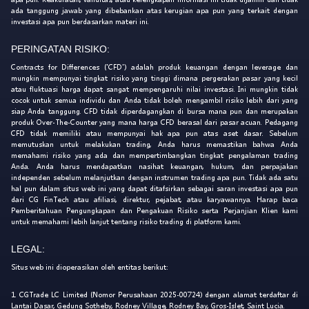
ada tanggung jawab yang dibebankan atas kerugian apa pun yang terkait dengan
investasi apa pun berdasarkan materi ini.
PERINGATAN RISIKO:
Contracts for Differences ('CFD') adalah produk keuangan dengan leverage dan
mungkin mempunyai tingkat risiko yang tinggi dimana pergerakan pasar yang kecil
atau fluktuasi harga dapat sangat mempengaruhi nilai investasi. Ini mungkin tidak
cocok untuk semua individu dan Anda tidak boleh mengambil risiko lebih dari yang
siap Anda tanggung. CFD tidak diperdagangkan di bursa mana pun dan merupakan
produk Over-The-Counter yang mana harga CFD berasal dari pasar acuan. Pedagang
CFD tidak memiliki atau mempunyai hak apa pun atas aset dasar. Sebelum
memutuskan untuk melakukan trading, Anda harus memastikan bahwa Anda
memahami risiko yang ada dan mempertimbangkan tingkat pengalaman trading
Anda. Anda harus mendapatkan nasihat keuangan, hukum, dan perpajakan
independen sebelum melanjutkan dengan instrumen trading apa pun. Tidak ada satu
hal pun dalam situs web ini yang dapat ditafsirkan sebagai saran investasi apa pun
dari CG FinTech atau afiliasi, direktur, pejabat, atau karyawannya. Harap baca
Pemberitahuan Pengungkapan dan Pengakuan Risiko serta Perjanjian Klien kami
untuk memahami lebih lanjut tentang risiko trading di platform kami.
LEGAL:
Situs web ini dioperasikan oleh entitas berikut:
1. CGTrade LC Limited (Nomor Perusahaan 2025-00724) dengan alamat terdaftar di
Lantai Dasar, Gedung Sotheby, Rodney Village, Rodney Bay, Gros-Islet, Saint Lucia.