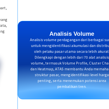
art,
yang
yata,
ang
Analisis Volume
Analisis volume perdagangan dari berbagai su
untuk mengidentifikasi akumulasi dan distrib
oleh pelaku pasar utama secara lebih akurat
Dilengkapi dengan lebih dari 70 alat analisi
volume, termasuk Volume Profile, Cluster Cha
dan Heatmap, ATAS membantu Anda memaha
struktur pasar, mengidentifikasi level harga
penting, serta menemukan potensi area
pembalikan tren.