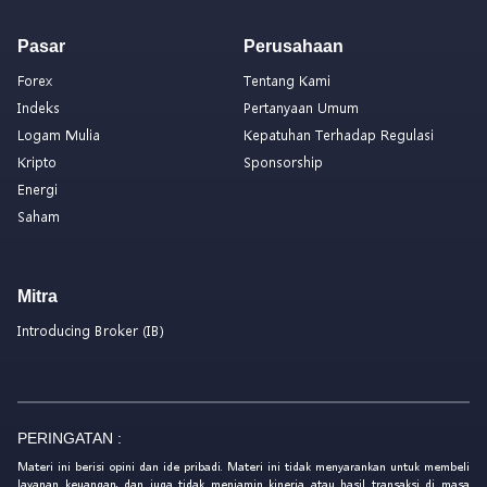
Pasar
Perusahaan
Forex
Tentang Kami
Indeks
Pertanyaan Umum
Logam Mulia
Kepatuhan Terhadap Regulasi
Kripto
Sponsorship
Energi
Saham
Mitra
Introducing Broker (IB)
PERINGATAN :
Materi ini berisi opini dan ide pribadi. Materi ini tidak menyarankan untuk membeli
layanan keuangan, dan juga tidak menjamin kinerja atau hasil transaksi di masa