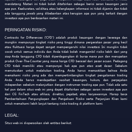
mendatang. Materi ini tidak boleh ditafsirkan sebagai berisi saran keuangan jenis
apa pun. Keakuratan, validitas, atau kelengkapan informasi ini tidak dijamin dan tidak
ada tanggung jawab yang dibebankan atas kerugian apa pun yang terkait dengan
investasi apa pun berdasarkan materi ini.
PERINGATAN RISIKO:
Contracts for Differences ('CFD') adalah produk keuangan dengan leverage dan
mungkin mempunyai tingkat risiko yang tinggi dimana pergerakan pasar yang kecil
atau fluktuasi harga dapat sangat mempengaruhi nilai investasi. Ini mungkin tidak
cocok untuk semua individu dan Anda tidak boleh mengambil risiko lebih dari yang
siap Anda tanggung. CFD tidak diperdagangkan di bursa mana pun dan merupakan
produk Over-The-Counter yang mana harga CFD berasal dari pasar acuan. Pedagang
CFD tidak memiliki atau mempunyai hak apa pun atas aset dasar. Sebelum
memutuskan untuk melakukan trading, Anda harus memastikan bahwa Anda
memahami risiko yang ada dan mempertimbangkan tingkat pengalaman trading
Anda. Anda harus mendapatkan nasihat keuangan, hukum, dan perpajakan
independen sebelum melanjutkan dengan instrumen trading apa pun. Tidak ada satu
hal pun dalam situs web ini yang dapat ditafsirkan sebagai saran investasi apa pun
dari CG FinTech atau afiliasi, direktur, pejabat, atau karyawannya. Harap baca
Pemberitahuan Pengungkapan dan Pengakuan Risiko serta Perjanjian Klien kami
untuk memahami lebih lanjut tentang risiko trading di platform kami.
LEGAL:
Situs web ini dioperasikan oleh entitas berikut: