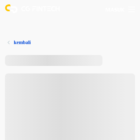
MASUK
kembali