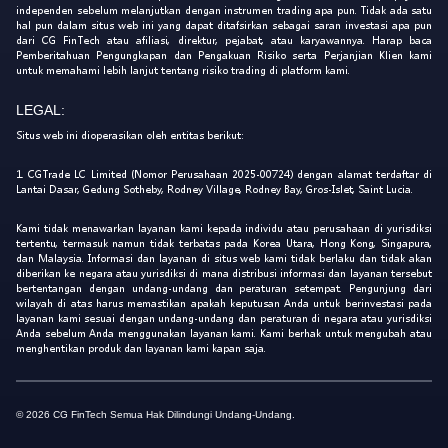
independen sebelum melanjutkan dengan instrumen trading apa pun. Tidak ada satu
hal pun dalam situs web ini yang dapat ditafsirkan sebagai saran investasi apa pun
dari CG FinTech atau afiliasi, direktur, pejabat, atau karyawannya. Harap baca
Pemberitahuan Pengungkapan dan Pengakuan Risiko serta Perjanjian Klien kami
untuk memahami lebih lanjut tentang risiko trading di platform kami.
LEGAL:
Situs web ini dioperasikan oleh entitas berikut:
1. CGTrade LC Limited (Nomor Perusahaan 2025-00724) dengan alamat terdaftar di
Lantai Dasar, Gedung Sotheby, Rodney Village, Rodney Bay, Gros-Islet, Saint Lucia.
Kami tidak menawarkan layanan kami kepada individu atau perusahaan di yurisdiksi
tertentu, termasuk namun tidak terbatas pada Korea Utara, Hong Kong, Singapura,
dan Malaysia. Informasi dan layanan di situs web kami tidak berlaku dan tidak akan
diberikan ke negara atau yurisdiksi di mana distribusi informasi dan layanan tersebut
bertentangan dengan undang-undang dan peraturan setempat. Pengunjung dari
wilayah di atas harus memastikan apakah keputusan Anda untuk berinvestasi pada
layanan kami sesuai dengan undang-undang dan peraturan di negara atau yurisdiksi
Anda sebelum Anda menggunakan layanan kami. Kami berhak untuk mengubah atau
menghentikan produk dan layanan kami kapan saja.
© 2026 CG FinTech Semua Hak Dilindungi Undang-Undang.