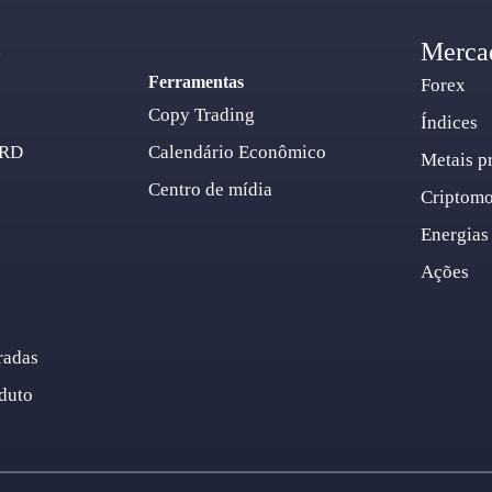
o
Merca
Ferramentas
Forex
Copy Trading
Índices
ARD
Calendário Econômico
Metais p
Centro de mídia
Criptom
Energias
Ações
radas
duto