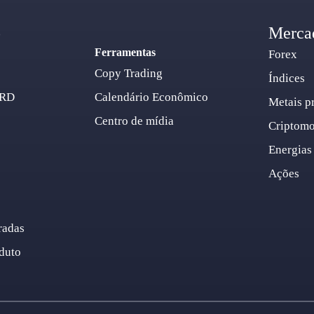
o
Merca
Ferramentas
Forex
Copy Trading
Índices
ARD
Calendário Econômico
Metais p
Centro de mídia
Criptom
Energias
Ações
radas
duto