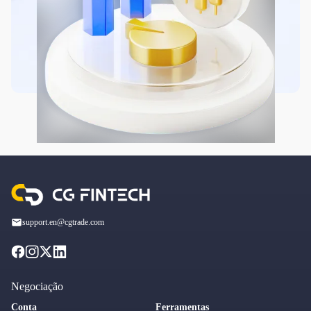
support.en@cgtrade.com
Negociação
Conta
Ferramentas