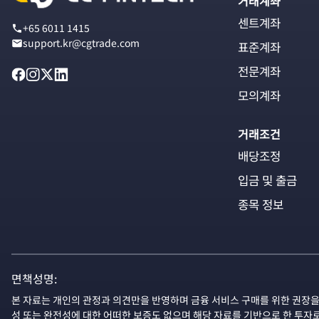
거래계좌
센트계좌
+65 6011 1415
support.kr@cgtrade.com
표준계좌
전문계좌
모의계좌
거래조건
배당조정
입금 및 출금
종목 정보
면책성명:
본 자료는 개인의 관정과 의견만을 반영하며 금융 서비스 구매를 위한 권장을
성 또는 완전성에 대한 어떠한 보증도 없으며 해당 자료를 기반으로 한 투자