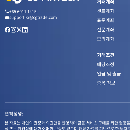
거래계좌
센트계좌
+65 6011 1415
support.kr@cgtrade.com
표준계좌
전문계좌
모의계좌
거래조건
배당조정
입금 및 출금
종목 정보
면책성명:
본 자료는 개인의 관정과 의견만을 반영하며 금융 서비스 구매를 위한 권장을
성 또는 완전성에 대한 어떠한 보증도 없으며 해당 자료를 기반으로 한 투자