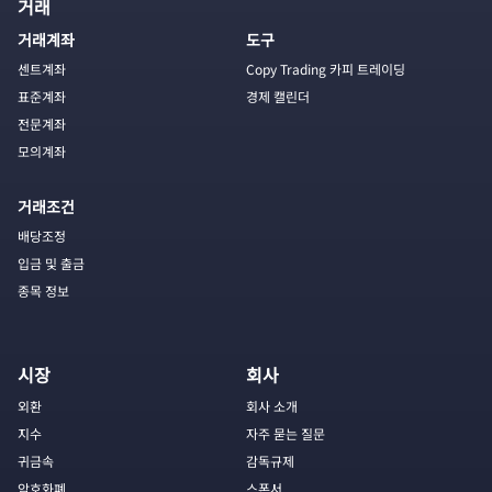
거래
거래계좌
도구
센트계좌
Copy Trading 카피 트레이딩
표준계좌
경제 캘린더
전문계좌
모의계좌
거래조건
배당조정
입금 및 출금
종목 정보
시장
회사
외환
회사 소개
지수
자주 묻는 질문
귀금속
감독규제
암호화폐
스폰서