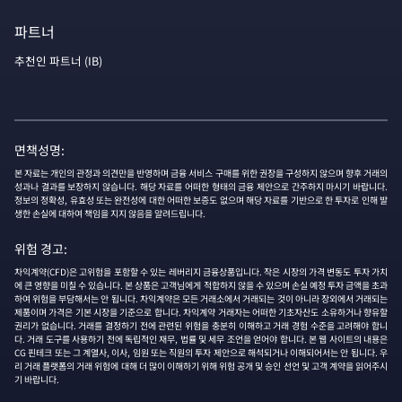
파트너
추천인 파트너 (IB)
면책성명:
본 자료는 개인의 관정과 의견만을 반영하며 금융 서비스 구매를 위한 권장을 구성하지 않으며 향후 거래의
성과나 결과를 보장하지 않습니다. 해당 자료를 어떠한 형태의 금융 제안으로 간주하지 마시기 바랍니다.
정보의 정확성, 유효성 또는 완전성에 대한 어떠한 보증도 없으며 해당 자료를 기반으로 한 투자로 인해 발
생한 손실에 대하여 책임을 지지 않음을 알려드립니다.
위험 경고:
차익계약(CFD)은 고위험을 포함할 수 있는 레버리지 금융상품입니다. 작은 시장의 가격 변동도 투자 가치
에 큰 영향을 미칠 수 있습니다. 본 상품은 고객님에게 적합하지 않을 수 있으며 손실 예정 투자 금액을 초과
하여 위험을 부담해서는 안 됩니다. 차익계약은 모든 거래소에서 거래되는 것이 아니라 장외에서 거래되는
제품이며 가격은 기본 시장을 기준으로 합니다. 차익계약 거래자는 어떠한 기초자산도 소유하거나 향유할
권리가 없습니다. 거래를 결정하기 전에 관련된 위험을 충분히 이해하고 거래 경험 수준을 고려해야 합니
다. 거래 도구를 사용하기 전에 독립적인 재무, 법률 및 세무 조언을 얻어야 합니다. 본 웹 사이트의 내용은
CG 핀테크 또는 그 계열사, 이사, 임원 또는 직원의 투자 제안으로 해석되거나 이해되어서는 안 됩니다. 우
리 거래 플랫폼의 거래 위험에 대해 더 많이 이해하기 위해 위험 공개 및 승인 선언 및 고객 계약을 읽어주시
기 바랍니다.