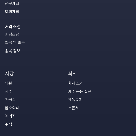
전문계좌
모의계좌
거래조건
배당조정
입금 및 출금
종목 정보
시장
회사
외환
회사 소개
지수
자주 묻는 질문
귀금속
감독규제
암호화폐
스폰서
에너지
주식