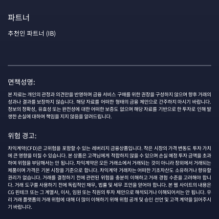
파트너
추천인 파트너 (IB)
면책성명:
본 자료는 개인의 관정과 의견만을 반영하며 금융 서비스 구매를 위한 권장을 구성하지 않으며 향후 거래의
성과나 결과를 보장하지 않습니다. 해당 자료를 어떠한 형태의 금융 제안으로 간주하지 마시기 바랍니다.
정보의 정확성, 유효성 또는 완전성에 대한 어떠한 보증도 없으며 해당 자료를 기반으로 한 투자로 인해 발
생한 손실에 대하여 책임을 지지 않음을 알려드립니다.
위험 경고:
차익계약(CFD)은 고위험을 포함할 수 있는 레버리지 금융상품입니다. 작은 시장의 가격 변동도 투자 가치
에 큰 영향을 미칠 수 있습니다. 본 상품은 고객님에게 적합하지 않을 수 있으며 손실 예정 투자 금액을 초과
하여 위험을 부담해서는 안 됩니다. 차익계약은 모든 거래소에서 거래되는 것이 아니라 장외에서 거래되는
제품이며 가격은 기본 시장을 기준으로 합니다. 차익계약 거래자는 어떠한 기초자산도 소유하거나 향유할
권리가 없습니다. 거래를 결정하기 전에 관련된 위험을 충분히 이해하고 거래 경험 수준을 고려해야 합니
다. 거래 도구를 사용하기 전에 독립적인 재무, 법률 및 세무 조언을 얻어야 합니다. 본 웹 사이트의 내용은
CG 핀테크 또는 그 계열사, 이사, 임원 또는 직원의 투자 제안으로 해석되거나 이해되어서는 안 됩니다. 우
리 거래 플랫폼의 거래 위험에 대해 더 많이 이해하기 위해 위험 공개 및 승인 선언 및 고객 계약을 읽어주시
기 바랍니다.