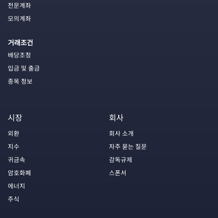
전문계좌
모의계좌
거래조건
배당조정
입금 및 출금
종목 정보
시장
회사
외환
회사 소개
지수
자주 묻는 질문
귀금속
감독규제
암호화폐
스폰서
에너지
주식