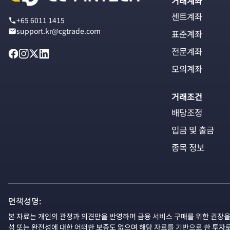
거래계좌
센트계좌
+65 6011 1415
support.kr@cgtrade.com
표준계좌
전문계좌
모의계좌
거래조건
배당조정
입금 및 출금
종목 정보
면책성명:
본 자료는 개인의 관정과 의견만을 반영하며 금융 서비스 구매를 위한 권장을
성 또는 완전성에 대한 어떠한 보증도 없으며 해당 자료를 기반으로 한 투자