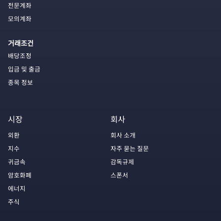
전문계좌
모의계좌
거래조건
배당조정
입금 및 출금
종목 정보
시장
회사
외환
회사 소개
지수
자주 묻는 질문
귀금속
감독규제
암호화폐
스폰서
에너지
주식