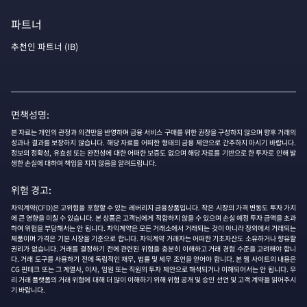
파트너
추천인 파트너 (IB)
면책성명:
본 자료는 개인의 관정과 의견만을 반영하며 금융 서비스 구매를 위한 권장을 구성하지 않으며 향후 거래의
성과나 결과를 보장하지 않습니다. 해당 자료를 어떠한 형태의 금융 제안으로 간주하지 마시기 바랍니다.
정보의 정확성, 유효성 또는 완전성에 대한 어떠한 보증도 없으며 해당 자료를 기반으로 한 투자로 인해 발
생한 손실에 대하여 책임을 지지 않음을 알려드립니다.
위험 경고:
차익계약(CFD)은 고위험을 포함할 수 있는 레버리지 금융상품입니다. 작은 시장의 가격 변동도 투자 가치
에 큰 영향을 미칠 수 있습니다. 본 상품은 고객님에게 적합하지 않을 수 있으며 손실 예정 투자 금액을 초과
하여 위험을 부담해서는 안 됩니다. 차익계약은 모든 거래소에서 거래되는 것이 아니라 장외에서 거래되는
제품이며 가격은 기본 시장을 기준으로 합니다. 차익계약 거래자는 어떠한 기초자산도 소유하거나 향유할
권리가 없습니다. 거래를 결정하기 전에 관련된 위험을 충분히 이해하고 거래 경험 수준을 고려해야 합니
다. 거래 도구를 사용하기 전에 독립적인 재무, 법률 및 세무 조언을 얻어야 합니다. 본 웹 사이트의 내용은
CG 핀테크 또는 그 계열사, 이사, 임원 또는 직원의 투자 제안으로 해석되거나 이해되어서는 안 됩니다. 우
리 거래 플랫폼의 거래 위험에 대해 더 많이 이해하기 위해 위험 공개 및 승인 선언 및 고객 계약을 읽어주시
기 바랍니다.