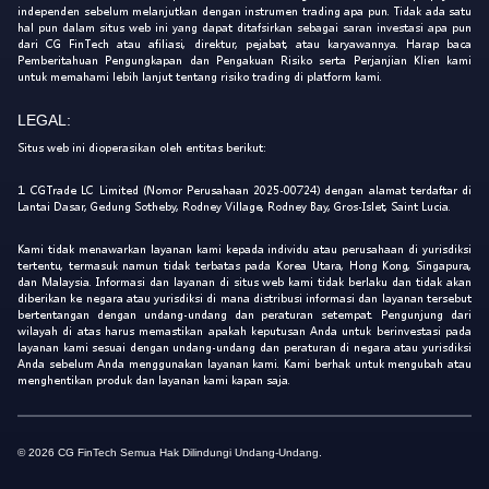
independen sebelum melanjutkan dengan instrumen trading apa pun. Tidak ada satu
hal pun dalam situs web ini yang dapat ditafsirkan sebagai saran investasi apa pun
dari CG FinTech atau afiliasi, direktur, pejabat, atau karyawannya. Harap baca
Pemberitahuan Pengungkapan dan Pengakuan Risiko serta Perjanjian Klien kami
untuk memahami lebih lanjut tentang risiko trading di platform kami.
LEGAL:
Situs web ini dioperasikan oleh entitas berikut:
1. CGTrade LC Limited (Nomor Perusahaan 2025-00724) dengan alamat terdaftar di
Lantai Dasar, Gedung Sotheby, Rodney Village, Rodney Bay, Gros-Islet, Saint Lucia.
Kami tidak menawarkan layanan kami kepada individu atau perusahaan di yurisdiksi
tertentu, termasuk namun tidak terbatas pada Korea Utara, Hong Kong, Singapura,
dan Malaysia. Informasi dan layanan di situs web kami tidak berlaku dan tidak akan
diberikan ke negara atau yurisdiksi di mana distribusi informasi dan layanan tersebut
bertentangan dengan undang-undang dan peraturan setempat. Pengunjung dari
wilayah di atas harus memastikan apakah keputusan Anda untuk berinvestasi pada
layanan kami sesuai dengan undang-undang dan peraturan di negara atau yurisdiksi
Anda sebelum Anda menggunakan layanan kami. Kami berhak untuk mengubah atau
menghentikan produk dan layanan kami kapan saja.
© 2026 CG FinTech Semua Hak Dilindungi Undang-Undang.