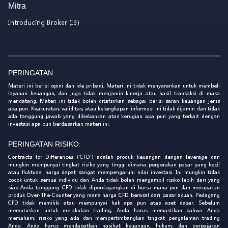
Mitra
Introducing Broker (IB)
PERINGATAN :
Materi ini berisi opini dan ide pribadi. Materi ini tidak menyarankan untuk membeli
layanan keuangan, dan juga tidak menjamin kinerja atau hasil transaksi di masa
mendatang. Materi ini tidak boleh ditafsirkan sebagai berisi saran keuangan jenis
apa pun. Keakuratan, validitas, atau kelengkapan informasi ini tidak dijamin dan tidak
ada tanggung jawab yang dibebankan atas kerugian apa pun yang terkait dengan
investasi apa pun berdasarkan materi ini.
PERINGATAN RISIKO:
Contracts for Differences ('CFD') adalah produk keuangan dengan leverage dan
mungkin mempunyai tingkat risiko yang tinggi dimana pergerakan pasar yang kecil
atau fluktuasi harga dapat sangat mempengaruhi nilai investasi. Ini mungkin tidak
cocok untuk semua individu dan Anda tidak boleh mengambil risiko lebih dari yang
siap Anda tanggung. CFD tidak diperdagangkan di bursa mana pun dan merupakan
produk Over-The-Counter yang mana harga CFD berasal dari pasar acuan. Pedagang
CFD tidak memiliki atau mempunyai hak apa pun atas aset dasar. Sebelum
memutuskan untuk melakukan trading, Anda harus memastikan bahwa Anda
memahami risiko yang ada dan mempertimbangkan tingkat pengalaman trading
Anda. Anda harus mendapatkan nasihat keuangan, hukum, dan perpajakan