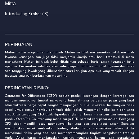
Mitra
Introducing Broker (IB)
PERINGATAN :
Materi ini berisi opini dan ide pribadi. Materi ini tidak menyarankan untuk membeli
layanan keuangan, dan juga tidak menjamin kinerja atau hasil transaksi di masa
mendatang. Materi ini tidak boleh ditafsirkan sebagai berisi saran keuangan jenis
apa pun. Keakuratan, validitas, atau kelengkapan informasi ini tidak dijamin dan tidak
ada tanggung jawab yang dibebankan atas kerugian apa pun yang terkait dengan
investasi apa pun berdasarkan materi ini.
PERINGATAN RISIKO:
Contracts for Differences ('CFD') adalah produk keuangan dengan leverage dan
mungkin mempunyai tingkat risiko yang tinggi dimana pergerakan pasar yang kecil
atau fluktuasi harga dapat sangat mempengaruhi nilai investasi. Ini mungkin tidak
cocok untuk semua individu dan Anda tidak boleh mengambil risiko lebih dari yang
siap Anda tanggung. CFD tidak diperdagangkan di bursa mana pun dan merupakan
produk Over-The-Counter yang mana harga CFD berasal dari pasar acuan. Pedagang
CFD tidak memiliki atau mempunyai hak apa pun atas aset dasar. Sebelum
memutuskan untuk melakukan trading, Anda harus memastikan bahwa Anda
memahami risiko yang ada dan mempertimbangkan tingkat pengalaman trading
Anda. Anda harus mendapatkan nasihat keuangan, hukum, dan perpajakan