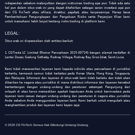
independen sebelum melanjutkan dengan instrumen trading apa pun. Tidak ada satu
hal pun dalam situs web ini yang dapat ditafsirkan sebagai saran investasi apa pun
dari CG FinTech atau afiliasi, direktur, pejabat, atau karyawannya. Harap baca
Pemberitahuan Pengungkapan dan Pengakuan Risiko serta Perjanjian Klien kami
untuk memahami lebih lanjut tentang risiko trading di platform kami.
LEGAL:
Situs web ini dioperasikan oleh entitas berikut:
1. CGTrade LC Limited (Nomor Perusahaan 2025-00724) dengan alamat terdaftar di
Lantai Dasar, Gedung Sotheby, Rodney Village, Rodney Bay, Gros-Islet, Saint Lucia.
Kami tidak menawarkan layanan kami kepada individu atau perusahaan di yurisdiksi
tertentu, termasuk namun tidak terbatas pada Korea Utara, Hong Kong, Singapura,
dan Malaysia. Informasi dan layanan di situs web kami tidak berlaku dan tidak akan
diberikan ke negara atau yurisdiksi di mana distribusi informasi dan layanan tersebut
bertentangan dengan undang-undang dan peraturan setempat. Pengunjung dari
wilayah di atas harus memastikan apakah keputusan Anda untuk berinvestasi pada
layanan kami sesuai dengan undang-undang dan peraturan di negara atau yurisdiksi
Anda sebelum Anda menggunakan layanan kami. Kami berhak untuk mengubah atau
menghentikan produk dan layanan kami kapan saja.
© 2026 CG FinTech Semua Hak Dilindungi Undang-Undang.