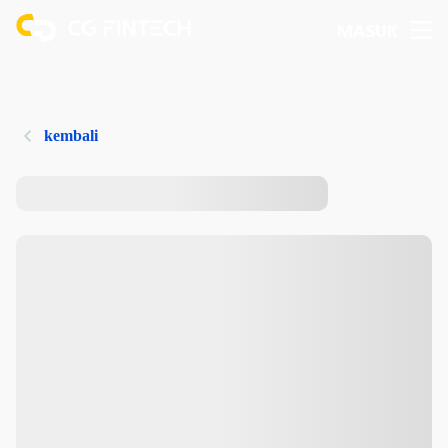
MASUK
kembali