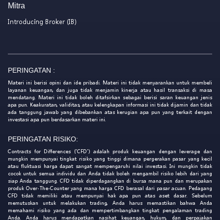
Mitra
Introducing Broker (IB)
PERINGATAN :
Materi ini berisi opini dan ide pribadi. Materi ini tidak menyarankan untuk membeli
layanan keuangan, dan juga tidak menjamin kinerja atau hasil transaksi di masa
mendatang. Materi ini tidak boleh ditafsirkan sebagai berisi saran keuangan jenis
apa pun. Keakuratan, validitas, atau kelengkapan informasi ini tidak dijamin dan tidak
ada tanggung jawab yang dibebankan atas kerugian apa pun yang terkait dengan
investasi apa pun berdasarkan materi ini.
PERINGATAN RISIKO:
Contracts for Differences ('CFD') adalah produk keuangan dengan leverage dan
mungkin mempunyai tingkat risiko yang tinggi dimana pergerakan pasar yang kecil
atau fluktuasi harga dapat sangat mempengaruhi nilai investasi. Ini mungkin tidak
cocok untuk semua individu dan Anda tidak boleh mengambil risiko lebih dari yang
siap Anda tanggung. CFD tidak diperdagangkan di bursa mana pun dan merupakan
produk Over-The-Counter yang mana harga CFD berasal dari pasar acuan. Pedagang
CFD tidak memiliki atau mempunyai hak apa pun atas aset dasar. Sebelum
memutuskan untuk melakukan trading, Anda harus memastikan bahwa Anda
memahami risiko yang ada dan mempertimbangkan tingkat pengalaman trading
Anda. Anda harus mendapatkan nasihat keuangan, hukum, dan perpajakan