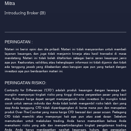
Mitra
Introducing Broker (IB)
PERINGATAN :
Materi ini berisi opini dan ide pribadi. Materi ini tidak menyarankan untuk membeli
layanan keuangan, dan juga tidak menjamin kinerja atau hasil transaksi di masa
mendatang. Materi ini tidak boleh ditafsirkan sebagai berisi saran keuangan jenis
apa pun. Keakuratan, validitas, atau kelengkapan informasi ini tidak dijamin dan tidak
ada tanggung jawab yang dibebankan atas kerugian apa pun yang terkait dengan
investasi apa pun berdasarkan materi ini.
PERINGATAN RISIKO:
Contracts for Differences ('CFD') adalah produk keuangan dengan leverage dan
mungkin mempunyai tingkat risiko yang tinggi dimana pergerakan pasar yang kecil
atau fluktuasi harga dapat sangat mempengaruhi nilai investasi. Ini mungkin tidak
cocok untuk semua individu dan Anda tidak boleh mengambil risiko lebih dari yang
siap Anda tanggung. CFD tidak diperdagangkan di bursa mana pun dan merupakan
produk Over-The-Counter yang mana harga CFD berasal dari pasar acuan. Pedagang
CFD tidak memiliki atau mempunyai hak apa pun atas aset dasar. Sebelum
memutuskan untuk melakukan trading, Anda harus memastikan bahwa Anda
memahami risiko yang ada dan mempertimbangkan tingkat pengalaman trading
Anda. Anda harus mendapatkan nasihat keuangan, hukum, dan perpajakan