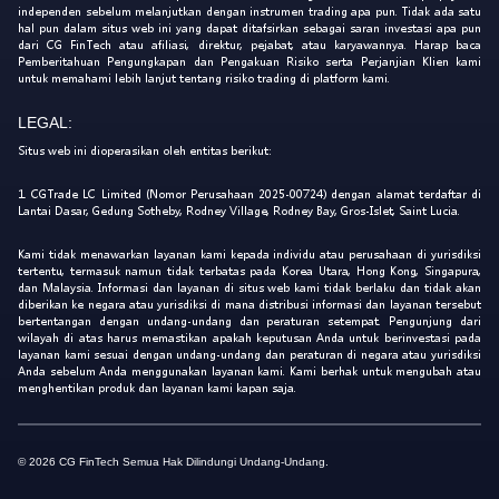
independen sebelum melanjutkan dengan instrumen trading apa pun. Tidak ada satu
hal pun dalam situs web ini yang dapat ditafsirkan sebagai saran investasi apa pun
dari CG FinTech atau afiliasi, direktur, pejabat, atau karyawannya. Harap baca
Pemberitahuan Pengungkapan dan Pengakuan Risiko serta Perjanjian Klien kami
untuk memahami lebih lanjut tentang risiko trading di platform kami.
LEGAL:
Situs web ini dioperasikan oleh entitas berikut:
1. CGTrade LC Limited (Nomor Perusahaan 2025-00724) dengan alamat terdaftar di
Lantai Dasar, Gedung Sotheby, Rodney Village, Rodney Bay, Gros-Islet, Saint Lucia.
Kami tidak menawarkan layanan kami kepada individu atau perusahaan di yurisdiksi
tertentu, termasuk namun tidak terbatas pada Korea Utara, Hong Kong, Singapura,
dan Malaysia. Informasi dan layanan di situs web kami tidak berlaku dan tidak akan
diberikan ke negara atau yurisdiksi di mana distribusi informasi dan layanan tersebut
bertentangan dengan undang-undang dan peraturan setempat. Pengunjung dari
wilayah di atas harus memastikan apakah keputusan Anda untuk berinvestasi pada
layanan kami sesuai dengan undang-undang dan peraturan di negara atau yurisdiksi
Anda sebelum Anda menggunakan layanan kami. Kami berhak untuk mengubah atau
menghentikan produk dan layanan kami kapan saja.
© 2026 CG FinTech Semua Hak Dilindungi Undang-Undang.