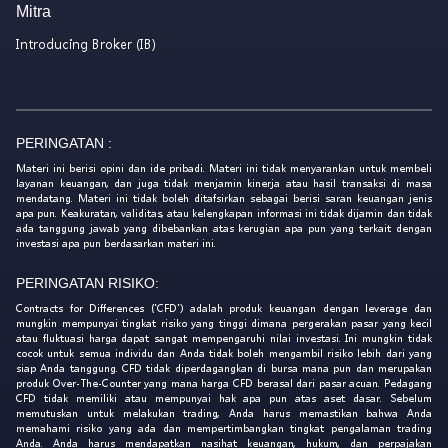
Mitra
Introducing Broker (IB)
PERINGATAN :
Materi ini berisi opini dan ide pribadi. Materi ini tidak menyarankan untuk membeli
layanan keuangan, dan juga tidak menjamin kinerja atau hasil transaksi di masa
mendatang. Materi ini tidak boleh ditafsirkan sebagai berisi saran keuangan jenis
apa pun. Keakuratan, validitas, atau kelengkapan informasi ini tidak dijamin dan tidak
ada tanggung jawab yang dibebankan atas kerugian apa pun yang terkait dengan
investasi apa pun berdasarkan materi ini.
PERINGATAN RISIKO:
Contracts for Differences ('CFD') adalah produk keuangan dengan leverage dan
mungkin mempunyai tingkat risiko yang tinggi dimana pergerakan pasar yang kecil
atau fluktuasi harga dapat sangat mempengaruhi nilai investasi. Ini mungkin tidak
cocok untuk semua individu dan Anda tidak boleh mengambil risiko lebih dari yang
siap Anda tanggung. CFD tidak diperdagangkan di bursa mana pun dan merupakan
produk Over-The-Counter yang mana harga CFD berasal dari pasar acuan. Pedagang
CFD tidak memiliki atau mempunyai hak apa pun atas aset dasar. Sebelum
memutuskan untuk melakukan trading, Anda harus memastikan bahwa Anda
memahami risiko yang ada dan mempertimbangkan tingkat pengalaman trading
Anda. Anda harus mendapatkan nasihat keuangan, hukum, dan perpajakan