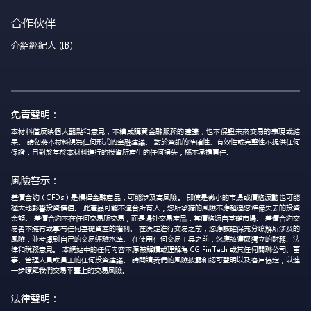
合作伙伴
介紹經紀人 (IB)
免責聲明：
本材料僅反映個人觀點和意見，不構成購買金融服務的建議，也不保證未來交易的表現或結
果。 請勿將本材料視為任何形式的金融建議。 對於資訊的準確性、有效性或完整性不提供任何
保證，且對於基於本材料進行的投資所產生的任何損失，概不承擔責任。
風險警示：
差價合約（CFDs）是槓桿金融產品，可能涉及高風險。 即使是微小的市場或價格波動也可能
極大地影響投資價值。 此產品可能不適合所有人，您所承擔的風險不應超過您準備失去的投資
金額。 差價合約不在任何交易所交易，而是場外交易產品，其價格源自基礎市場。 差價合約交
易者不擁有或享有任何基礎資產的權利。 在決定進行交易之前，您應該確保充分瞭解所涉及的
風險，並考慮到自己的交易經驗水準。 在使用任何交易工具之前，您應該獲取獨立的財務、法
律和稅務意見。 本網站中的任何內容不應被解讀或理解為 CG FinTech 或其任何關聯公司、董
事、管理人員或員工的任何投資建議。 請閱讀我們的風險披露和認可聲明以及客戶協定，以進
一步瞭解我們交易平臺上的交易風險。
法律聲明：