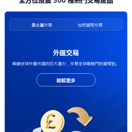
全方位覆蓋 300 種熱門交易產品
交易
貴金屬交易
加密貨幣交易
外匯交易
解鎖全球外匯市場的巨大潛力，交易全球最熱門的貨幣對。
瞭解更多