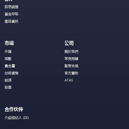
股息調整
資金存取
產品資訊
市場
公司
外匯
關於我們
指數
常見問題
貴金屬
監管合規
加密貨幣
官方贊助
能源
ATAS
股票
合作伙伴
介紹經紀人 (IB)