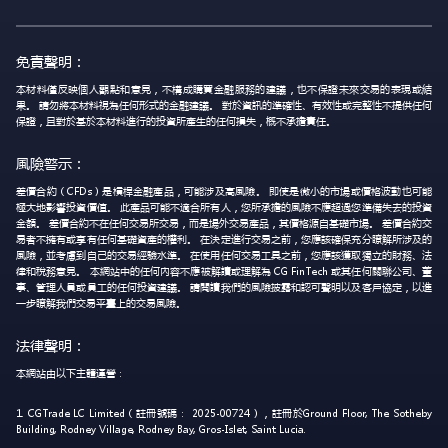
免責聲明：
本材料僅反映個人觀點和意見，不構成購買金融服務的建議，也不保證未來交易的表現或結
果。 請勿將本材料視為任何形式的金融建議。 對於資訊的準確性、有效性或完整性不提供任何
保證，且對於基於本材料進行的投資所產生的任何損失，概不承擔責任。
風險警示：
差價合約（CFDs）是槓桿金融產品，可能涉及高風險。 即使是微小的市場或價格波動也可能
極大地影響投資價值。 此產品可能不適合所有人，您所承擔的風險不應超過您準備失去的投資
金額。 差價合約不在任何交易所交易，而是場外交易產品，其價格源自基礎市場。 差價合約交
易者不擁有或享有任何基礎資產的權利。 在決定進行交易之前，您應該確保充分瞭解所涉及的
風險，並考慮到自己的交易經驗水準。 在使用任何交易工具之前，您應該獲取獨立的財務、法
律和稅務意見。 本網站中的任何內容不應被解讀或理解為 CG FinTech 或其任何關聯公司、董
事、管理人員或員工的任何投資建議。 請閱讀我們的風險披露和認可聲明以及客戶協定，以進
一步瞭解我們交易平臺上的交易風險。
法律聲明：
本網站由以下主體運營：
1. CGTrade LC Limited（註冊號碼： 2025-00724），註冊於Ground Floor, The Sotheby
Building, Rodney Village, Rodney Bay, Gros-Islet, Saint Lucia.