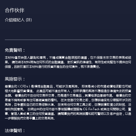
合作伙伴
介紹經紀人 (IB)
免責聲明：
本材料僅反映個人觀點和意見，不構成購買金融服務的建議，也不保證未來交易的表現或結
果。 請勿將本材料視為任何形式的金融建議。 對於資訊的準確性、有效性或完整性不提供任何
保證，且對於基於本材料進行的投資所產生的任何損失，概不承擔責任。
風險警示：
差價合約（CFDs）是槓桿金融產品，可能涉及高風險。 即使是微小的市場或價格波動也可能
極大地影響投資價值。 此產品可能不適合所有人，您所承擔的風險不應超過您準備失去的投資
金額。 差價合約不在任何交易所交易，而是場外交易產品，其價格源自基礎市場。 差價合約交
易者不擁有或享有任何基礎資產的權利。 在決定進行交易之前，您應該確保充分瞭解所涉及的
風險，並考慮到自己的交易經驗水準。 在使用任何交易工具之前，您應該獲取獨立的財務、法
律和稅務意見。 本網站中的任何內容不應被解讀或理解為 CG FinTech 或其任何關聯公司、董
事、管理人員或員工的任何投資建議。 請閱讀我們的風險披露和認可聲明以及客戶協定，以進
一步瞭解我們交易平臺上的交易風險。
法律聲明：