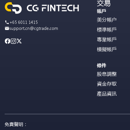
交易
帳戶
美分帳户
+65 6011 1415
support.cn@cgtrade.com
標準帳戶
專業帳戶
模擬帳戶
條件
股息調整
資金存取
產品資訊
免責聲明：