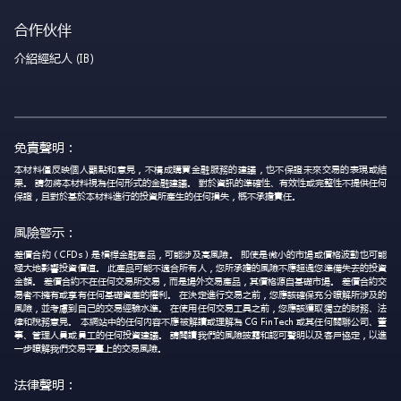
合作伙伴
介紹經紀人 (IB)
免責聲明：
本材料僅反映個人觀點和意見，不構成購買金融服務的建議，也不保證未來交易的表現或結
果。 請勿將本材料視為任何形式的金融建議。 對於資訊的準確性、有效性或完整性不提供任何
保證，且對於基於本材料進行的投資所產生的任何損失，概不承擔責任。
風險警示：
差價合約（CFDs）是槓桿金融產品，可能涉及高風險。 即使是微小的市場或價格波動也可能
極大地影響投資價值。 此產品可能不適合所有人，您所承擔的風險不應超過您準備失去的投資
金額。 差價合約不在任何交易所交易，而是場外交易產品，其價格源自基礎市場。 差價合約交
易者不擁有或享有任何基礎資產的權利。 在決定進行交易之前，您應該確保充分瞭解所涉及的
風險，並考慮到自己的交易經驗水準。 在使用任何交易工具之前，您應該獲取獨立的財務、法
律和稅務意見。 本網站中的任何內容不應被解讀或理解為 CG FinTech 或其任何關聯公司、董
事、管理人員或員工的任何投資建議。 請閱讀我們的風險披露和認可聲明以及客戶協定，以進
一步瞭解我們交易平臺上的交易風險。
法律聲明：