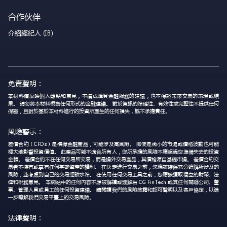
合作伙伴
介紹經紀人 (IB)
免責聲明：
本材料僅反映個人觀點和意見，不構成購買金融服務的建議，也不保證未來交易的表現或結
果。 請勿將本材料視為任何形式的金融建議。 對於資訊的準確性、有效性或完整性不提供任何
保證，且對於基於本材料進行的投資所產生的任何損失，概不承擔責任。
風險警示：
差價合約（CFDs）是槓桿金融產品，可能涉及高風險。 即使是微小的市場或價格波動也可能
極大地影響投資價值。 此產品可能不適合所有人，您所承擔的風險不應超過您準備失去的投資
金額。 差價合約不在任何交易所交易，而是場外交易產品，其價格源自基礎市場。 差價合約交
易者不擁有或享有任何基礎資產的權利。 在決定進行交易之前，您應該確保充分瞭解所涉及的
風險，並考慮到自己的交易經驗水準。 在使用任何交易工具之前，您應該獲取獨立的財務、法
律和稅務意見。 本網站中的任何內容不應被解讀或理解為 CG FinTech 或其任何關聯公司、董
事、管理人員或員工的任何投資建議。 請閱讀我們的風險披露和認可聲明以及客戶協定，以進
一步瞭解我們交易平臺上的交易風險。
法律聲明：