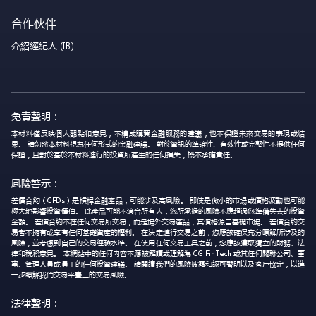
合作伙伴
介紹經紀人 (IB)
免責聲明：
本材料僅反映個人觀點和意見，不構成購買金融服務的建議，也不保證未來交易的表現或結
果。 請勿將本材料視為任何形式的金融建議。 對於資訊的準確性、有效性或完整性不提供任何
保證，且對於基於本材料進行的投資所產生的任何損失，概不承擔責任。
風險警示：
差價合約（CFDs）是槓桿金融產品，可能涉及高風險。 即使是微小的市場或價格波動也可能
極大地影響投資價值。 此產品可能不適合所有人，您所承擔的風險不應超過您準備失去的投資
金額。 差價合約不在任何交易所交易，而是場外交易產品，其價格源自基礎市場。 差價合約交
易者不擁有或享有任何基礎資產的權利。 在決定進行交易之前，您應該確保充分瞭解所涉及的
風險，並考慮到自己的交易經驗水準。 在使用任何交易工具之前，您應該獲取獨立的財務、法
律和稅務意見。 本網站中的任何內容不應被解讀或理解為 CG FinTech 或其任何關聯公司、董
事、管理人員或員工的任何投資建議。 請閱讀我們的風險披露和認可聲明以及客戶協定，以進
一步瞭解我們交易平臺上的交易風險。
法律聲明：