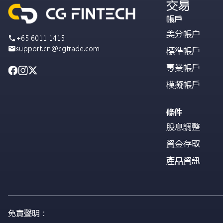
交易
帳戶
美分帳户
+65 6011 1415
support.cn@cgtrade.com
標準帳戶
專業帳戶
模擬帳戶
條件
股息調整
資金存取
產品資訊
免責聲明：