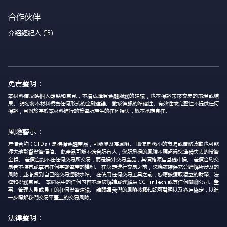
合作伙伴
介紹經紀人 (IB)
免責聲明：
本材料僅反映個人觀點和意見，不構成購買金融服務的建議，也不保證未來交易的表現或結
果。 請勿將本材料視為任何形式的金融建議。 對於資訊的準確性、有效性或完整性不提供任何
保證，且對於基於本材料進行的投資所產生的任何損失，概不承擔責任。
風險警示：
差價合約（CFDs）是槓桿金融產品，可能涉及高風險。 即使是微小的市場或價格波動也可能
極大地影響投資價值。 此產品可能不適合所有人，您所承擔的風險不應超過您準備失去的投資
金額。 差價合約不在任何交易所交易，而是場外交易產品，其價格源自基礎市場。 差價合約交
易者不擁有或享有任何基礎資產的權利。 在決定進行交易之前，您應該確保充分瞭解所涉及的
風險，並考慮到自己的交易經驗水準。 在使用任何交易工具之前，您應該獲取獨立的財務、法
律和稅務意見。 本網站中的任何內容不應被解讀或理解為 CG FinTech 或其任何關聯公司、董
事、管理人員或員工的任何投資建議。 請閱讀我們的風險披露和認可聲明以及客戶協定，以進
一步瞭解我們交易平臺上的交易風險。
法律聲明：