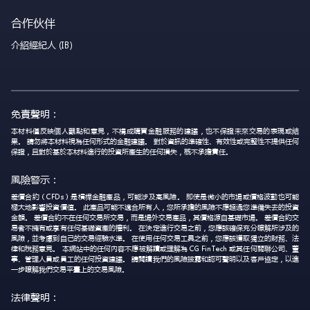
合作伙伴
介紹經紀人 (IB)
免責聲明：
本材料僅反映個人觀點和意見，不構成購買金融服務的建議，也不保證未來交易的表現或結
果。 請勿將本材料視為任何形式的金融建議。 對於資訊的準確性、有效性或完整性不提供任何
保證，且對於基於本材料進行的投資所產生的任何損失，概不承擔責任。
風險警示：
差價合約（CFDs）是槓桿金融產品，可能涉及高風險。 即使是微小的市場或價格波動也可能
極大地影響投資價值。 此產品可能不適合所有人，您所承擔的風險不應超過您準備失去的投資
金額。 差價合約不在任何交易所交易，而是場外交易產品，其價格源自基礎市場。 差價合約交
易者不擁有或享有任何基礎資產的權利。 在決定進行交易之前，您應該確保充分瞭解所涉及的
風險，並考慮到自己的交易經驗水準。 在使用任何交易工具之前，您應該獲取獨立的財務、法
律和稅務意見。 本網站中的任何內容不應被解讀或理解為 CG FinTech 或其任何關聯公司、董
事、管理人員或員工的任何投資建議。 請閱讀我們的風險披露和認可聲明以及客戶協定，以進
一步瞭解我們交易平臺上的交易風險。
法律聲明：