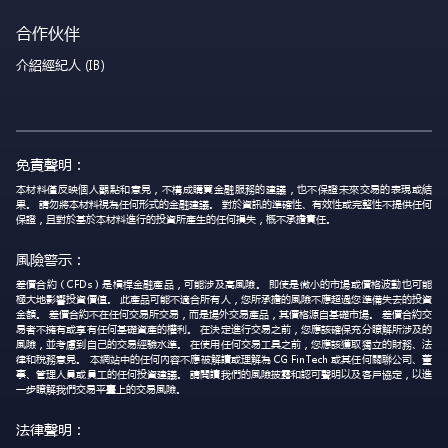
合作伙伴
介紹經紀人 (IB)
免責聲明：
本材料僅反映個人觀點和意見，不構成購買金融服務的建議，也不保證未來交易的表現或結
果。 請勿將本材料視為任何形式的金融建議。 對於資訊的準確性、有效性或完整性不提供任何
保證，且對於基於本材料進行的投資所產生的任何損失，概不承擔責任。
風險警示：
差價合約（CFDs）是槓桿金融產品，可能涉及高風險。 即使是微小的市場或價格波動也可能
極大地影響投資價值。 此產品可能不適合所有人，您所承擔的風險不應超過您準備失去的投資
金額。 差價合約不在任何交易所交易，而是場外交易產品，其價格源自基礎市場。 差價合約交
易者不擁有或享有任何基礎資產的權利。 在決定進行交易之前，您應該確保充分瞭解所涉及的
風險，並考慮到自己的交易經驗水準。 在使用任何交易工具之前，您應該獲取獨立的財務、法
律和稅務意見。 本網站中的任何內容不應被解讀或理解為 CG FinTech 或其任何關聯公司、董
事、管理人員或員工的任何投資建議。 請閱讀我們的風險披露和認可聲明以及客戶協定，以進
一步瞭解我們交易平臺上的交易風險。
法律聲明：