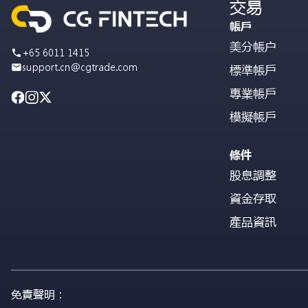
交易
帳戶
美分帳户
+65 6011 1415
support.cn@cgtrade.com
標準帳戶
專業帳戶
模擬帳戶
條件
股息調整
資金存取
產品資訊
免責聲明：