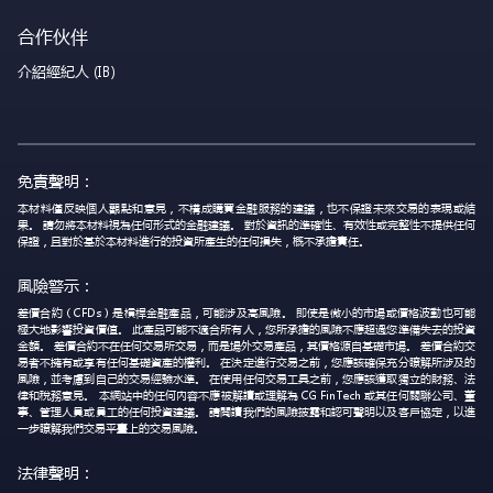
合作伙伴
介紹經紀人 (IB)
免責聲明：
本材料僅反映個人觀點和意見，不構成購買金融服務的建議，也不保證未來交易的表現或結
果。 請勿將本材料視為任何形式的金融建議。 對於資訊的準確性、有效性或完整性不提供任何
保證，且對於基於本材料進行的投資所產生的任何損失，概不承擔責任。
風險警示：
差價合約（CFDs）是槓桿金融產品，可能涉及高風險。 即使是微小的市場或價格波動也可能
極大地影響投資價值。 此產品可能不適合所有人，您所承擔的風險不應超過您準備失去的投資
金額。 差價合約不在任何交易所交易，而是場外交易產品，其價格源自基礎市場。 差價合約交
易者不擁有或享有任何基礎資產的權利。 在決定進行交易之前，您應該確保充分瞭解所涉及的
風險，並考慮到自己的交易經驗水準。 在使用任何交易工具之前，您應該獲取獨立的財務、法
律和稅務意見。 本網站中的任何內容不應被解讀或理解為 CG FinTech 或其任何關聯公司、董
事、管理人員或員工的任何投資建議。 請閱讀我們的風險披露和認可聲明以及客戶協定，以進
一步瞭解我們交易平臺上的交易風險。
法律聲明：