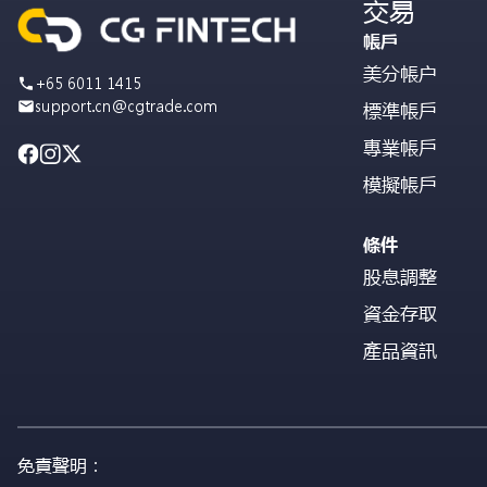
交易
帳戶
美分帳户
+65 6011 1415
support.cn@cgtrade.com
標準帳戶
專業帳戶
模擬帳戶
條件
股息調整
資金存取
產品資訊
免責聲明：