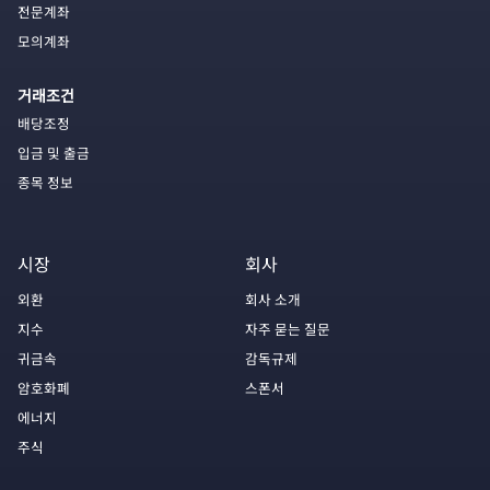
전문계좌
모의계좌
거래조건
배당조정
입금 및 출금
종목 정보
시장
회사
외환
회사 소개
지수
자주 묻는 질문
귀금속
감독규제
암호화폐
스폰서
에너지
주식