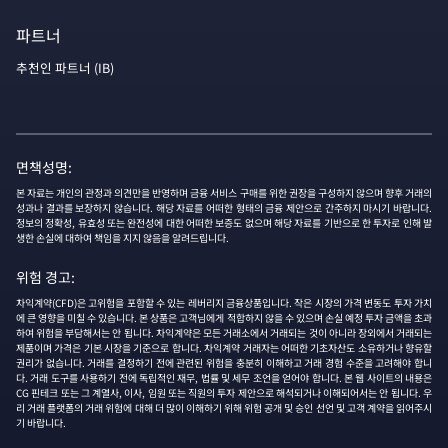
파트너
추천인 파트너 (IB)
면책성명:
본 자료는 개인의 관정과 의견만을 반영하며 금융 서비스 구매를 위한 권장을 구성하지 않으며 향후 거래의
성과나 결과를 보장하지 않습니다. 해당 자료를 어떠한 형태의 금융 제안으로 간주하지 마시기 바랍니다.
정보의 정확성, 유효성 또는 완전성에 대한 어떠한 보증도 없으며 해당 자료를 기반으로 한 투자로 인해 발
생한 손실에 대하여 책임을 지지 않음을 알려드립니다.
위험 경고:
차익계약(CFD)은 고위험을 포함할 수 있는 레버리지 금융상품입니다. 작은 시장의 가격 변동도 투자 가치
에 큰 영향을 미칠 수 있습니다. 본 상품은 고객님에게 적합하지 않을 수 있으며 손실 예정 투자 금액을 초과
하여 위험을 부담해서는 안 됩니다. 차익계약은 모든 거래소에서 거래되는 것이 아니라 장외에서 거래되는
제품이며 가격은 기본 시장을 기준으로 합니다. 차익계약 거래자는 어떠한 기초자산도 소유하거나 향유할
권리가 없습니다. 거래를 결정하기 전에 관련된 위험을 충분히 이해하고 거래 경험 수준을 고려해야 합니
다. 거래 도구를 사용하기 전에 독립적인 재무, 법률 및 세무 조언을 얻어야 합니다. 본 웹 사이트의 내용은
CG 핀테크 또는 그 계열사, 이사, 임원 또는 직원의 투자 제안으로 해석되거나 이해되어서는 안 됩니다. 우
리 거래 플랫폼의 거래 위험에 대해 더 많이 이해하기 위해 위험 공개 및 승인 선언 및 고객 계약을 읽어주시
기 바랍니다.