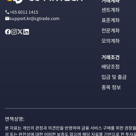
거래계좌
센트계좌
+65 6011 1415
support.kr@cgtrade.com
표준계좌
전문계좌
모의계좌
거래조건
배당조정
입금 및 출금
종목 정보
면책성명:
본 자료는 개인의 관정과 의견만을 반영하며 금융 서비스 구매를 위한 권장을
성 또는 완전성에 대한 어떠한 보증도 없으며 해당 자료를 기반으로 한 투자