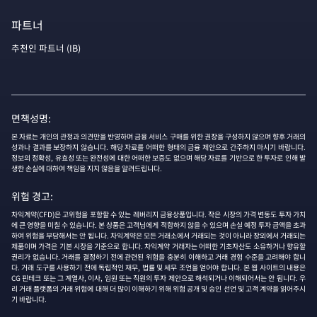
파트너
추천인 파트너 (IB)
면책성명:
본 자료는 개인의 관정과 의견만을 반영하며 금융 서비스 구매를 위한 권장을 구성하지 않으며 향후 거래의
성과나 결과를 보장하지 않습니다. 해당 자료를 어떠한 형태의 금융 제안으로 간주하지 마시기 바랍니다.
정보의 정확성, 유효성 또는 완전성에 대한 어떠한 보증도 없으며 해당 자료를 기반으로 한 투자로 인해 발
생한 손실에 대하여 책임을 지지 않음을 알려드립니다.
위험 경고:
차익계약(CFD)은 고위험을 포함할 수 있는 레버리지 금융상품입니다. 작은 시장의 가격 변동도 투자 가치
에 큰 영향을 미칠 수 있습니다. 본 상품은 고객님에게 적합하지 않을 수 있으며 손실 예정 투자 금액을 초과
하여 위험을 부담해서는 안 됩니다. 차익계약은 모든 거래소에서 거래되는 것이 아니라 장외에서 거래되는
제품이며 가격은 기본 시장을 기준으로 합니다. 차익계약 거래자는 어떠한 기초자산도 소유하거나 향유할
권리가 없습니다. 거래를 결정하기 전에 관련된 위험을 충분히 이해하고 거래 경험 수준을 고려해야 합니
다. 거래 도구를 사용하기 전에 독립적인 재무, 법률 및 세무 조언을 얻어야 합니다. 본 웹 사이트의 내용은
CG 핀테크 또는 그 계열사, 이사, 임원 또는 직원의 투자 제안으로 해석되거나 이해되어서는 안 됩니다. 우
리 거래 플랫폼의 거래 위험에 대해 더 많이 이해하기 위해 위험 공개 및 승인 선언 및 고객 계약을 읽어주시
기 바랍니다.