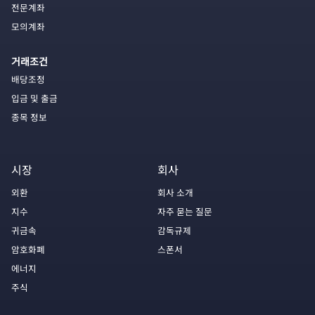
전문계좌
모의계좌
거래조건
배당조정
입금 및 출금
종목 정보
시장
회사
외환
회사 소개
지수
자주 묻는 질문
귀금속
감독규제
암호화폐
스폰서
에너지
주식