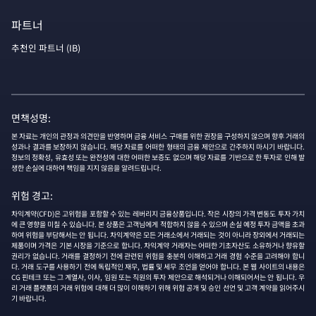
파트너
추천인 파트너 (IB)
면책성명:
본 자료는 개인의 관정과 의견만을 반영하며 금융 서비스 구매를 위한 권장을 구성하지 않으며 향후 거래의
성과나 결과를 보장하지 않습니다. 해당 자료를 어떠한 형태의 금융 제안으로 간주하지 마시기 바랍니다.
정보의 정확성, 유효성 또는 완전성에 대한 어떠한 보증도 없으며 해당 자료를 기반으로 한 투자로 인해 발
생한 손실에 대하여 책임을 지지 않음을 알려드립니다.
위험 경고:
차익계약(CFD)은 고위험을 포함할 수 있는 레버리지 금융상품입니다. 작은 시장의 가격 변동도 투자 가치
에 큰 영향을 미칠 수 있습니다. 본 상품은 고객님에게 적합하지 않을 수 있으며 손실 예정 투자 금액을 초과
하여 위험을 부담해서는 안 됩니다. 차익계약은 모든 거래소에서 거래되는 것이 아니라 장외에서 거래되는
제품이며 가격은 기본 시장을 기준으로 합니다. 차익계약 거래자는 어떠한 기초자산도 소유하거나 향유할
권리가 없습니다. 거래를 결정하기 전에 관련된 위험을 충분히 이해하고 거래 경험 수준을 고려해야 합니
다. 거래 도구를 사용하기 전에 독립적인 재무, 법률 및 세무 조언을 얻어야 합니다. 본 웹 사이트의 내용은
CG 핀테크 또는 그 계열사, 이사, 임원 또는 직원의 투자 제안으로 해석되거나 이해되어서는 안 됩니다. 우
리 거래 플랫폼의 거래 위험에 대해 더 많이 이해하기 위해 위험 공개 및 승인 선언 및 고객 계약을 읽어주시
기 바랍니다.