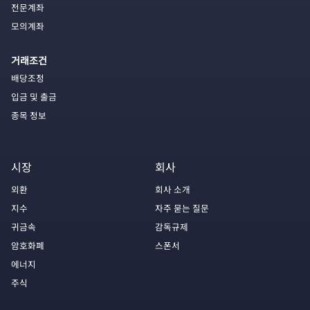
전문계좌
모의계좌
거래조건
배당조정
입금 및 출금
종목 정보
시장
회사
외환
회사 소개
지수
자주 묻는 질문
귀금속
감독규제
암호화폐
스폰서
에너지
주식