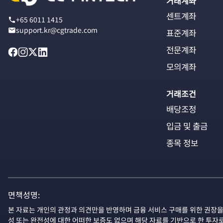
거래계좌
센트계좌
+65 6011 1415
support.kr@cgtrade.com
표준계좌
전문계좌
모의계좌
거래조건
배당조정
입금 및 출금
종목 정보
면책성명:
본 자료는 개인의 관정과 의견만을 반영하며 금융 서비스 구매를 위한 권장을
성 또는 완전성에 대한 어떠한 보증도 없으며 해당 자료를 기반으로 한 투자