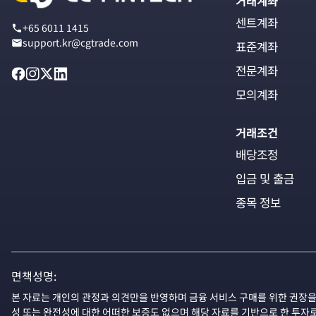
거래계좌
센트계좌
+65 6011 1415
support.kr@cgtrade.com
표준계좌
전문계좌
모의계좌
거래조건
배당조정
입금 및 출금
종목 정보
면책성명:
본 자료는 개인의 관정과 의견만을 반영하며 금융 서비스 구매를 위한 권장을
성 또는 완전성에 대한 어떠한 보증도 없으며 해당 자료를 기반으로 한 투자