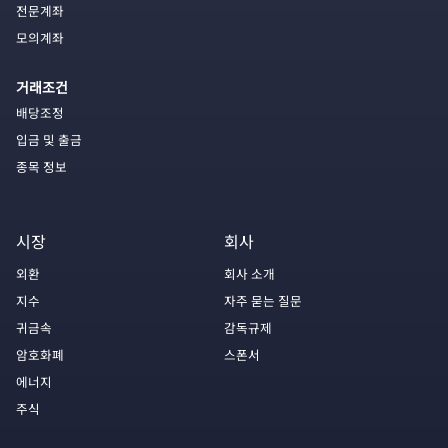
전문계좌
모의계좌
거래조건
배당조정
입금 및 출금
종목 정보
시장
회사
외환
회사 소개
지수
자주 묻는 질문
귀금속
감독규제
암호화폐
스폰서
에너지
주식