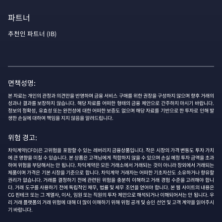
파트너
추천인 파트너 (IB)
면책성명:
본 자료는 개인의 관정과 의견만을 반영하며 금융 서비스 구매를 위한 권장을 구성하지 않으며 향후 거래의
성과나 결과를 보장하지 않습니다. 해당 자료를 어떠한 형태의 금융 제안으로 간주하지 마시기 바랍니다.
정보의 정확성, 유효성 또는 완전성에 대한 어떠한 보증도 없으며 해당 자료를 기반으로 한 투자로 인해 발
생한 손실에 대하여 책임을 지지 않음을 알려드립니다.
위험 경고:
차익계약(CFD)은 고위험을 포함할 수 있는 레버리지 금융상품입니다. 작은 시장의 가격 변동도 투자 가치
에 큰 영향을 미칠 수 있습니다. 본 상품은 고객님에게 적합하지 않을 수 있으며 손실 예정 투자 금액을 초과
하여 위험을 부담해서는 안 됩니다. 차익계약은 모든 거래소에서 거래되는 것이 아니라 장외에서 거래되는
제품이며 가격은 기본 시장을 기준으로 합니다. 차익계약 거래자는 어떠한 기초자산도 소유하거나 향유할
권리가 없습니다. 거래를 결정하기 전에 관련된 위험을 충분히 이해하고 거래 경험 수준을 고려해야 합니
다. 거래 도구를 사용하기 전에 독립적인 재무, 법률 및 세무 조언을 얻어야 합니다. 본 웹 사이트의 내용은
CG 핀테크 또는 그 계열사, 이사, 임원 또는 직원의 투자 제안으로 해석되거나 이해되어서는 안 됩니다. 우
리 거래 플랫폼의 거래 위험에 대해 더 많이 이해하기 위해 위험 공개 및 승인 선언 및 고객 계약을 읽어주시
기 바랍니다.