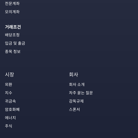
전문계좌
모의계좌
거래조건
배당조정
입금 및 출금
종목 정보
시장
회사
외환
회사 소개
지수
자주 묻는 질문
귀금속
감독규제
암호화폐
스폰서
에너지
주식