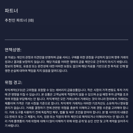
파트너
추천인 파트너 (IB)
면책성명:
본 자료는 개인의 관정과 의견만을 반영하며 금융 서비스 구매를 위한 권장을 구성하지 않으며 향후 거래의
성과나 결과를 보장하지 않습니다. 해당 자료를 어떠한 형태의 금융 제안으로 간주하지 마시기 바랍니다.
정보의 정확성, 유효성 또는 완전성에 대한 어떠한 보증도 없으며 해당 자료를 기반으로 한 투자로 인해 발
생한 손실에 대하여 책임을 지지 않음을 알려드립니다.
위험 경고:
차익계약(CFD)은 고위험을 포함할 수 있는 레버리지 금융상품입니다. 작은 시장의 가격 변동도 투자 가치
에 큰 영향을 미칠 수 있습니다. 본 상품은 고객님에게 적합하지 않을 수 있으며 손실 예정 투자 금액을 초과
하여 위험을 부담해서는 안 됩니다. 차익계약은 모든 거래소에서 거래되는 것이 아니라 장외에서 거래되는
제품이며 가격은 기본 시장을 기준으로 합니다. 차익계약 거래자는 어떠한 기초자산도 소유하거나 향유할
권리가 없습니다. 거래를 결정하기 전에 관련된 위험을 충분히 이해하고 거래 경험 수준을 고려해야 합니
다. 거래 도구를 사용하기 전에 독립적인 재무, 법률 및 세무 조언을 얻어야 합니다. 본 웹 사이트의 내용은
CG 핀테크 또는 그 계열사, 이사, 임원 또는 직원의 투자 제안으로 해석되거나 이해되어서는 안 됩니다. 우
리 거래 플랫폼의 거래 위험에 대해 더 많이 이해하기 위해 위험 공개 및 승인 선언 및 고객 계약을 읽어주시
기 바랍니다.