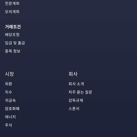
전문계좌
모의계좌
거래조건
배당조정
입금 및 출금
종목 정보
시장
회사
외환
회사 소개
지수
자주 묻는 질문
귀금속
감독규제
암호화폐
스폰서
에너지
주식