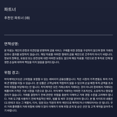
파트너
추천인 파트너 (IB)
면책성명:
본 자료는 개인의 관정과 의견만을 반영하며 금융 서비스 구매를 위한 권장을 구성하지 않으며 향후 거래의
성과나 결과를 보장하지 않습니다. 해당 자료를 어떠한 형태의 금융 제안으로 간주하지 마시기 바랍니다.
정보의 정확성, 유효성 또는 완전성에 대한 어떠한 보증도 없으며 해당 자료를 기반으로 한 투자로 인해 발
생한 손실에 대하여 책임을 지지 않음을 알려드립니다.
위험 경고:
차익계약(CFD)은 고위험을 포함할 수 있는 레버리지 금융상품입니다. 작은 시장의 가격 변동도 투자 가치
에 큰 영향을 미칠 수 있습니다. 본 상품은 고객님에게 적합하지 않을 수 있으며 손실 예정 투자 금액을 초과
하여 위험을 부담해서는 안 됩니다. 차익계약은 모든 거래소에서 거래되는 것이 아니라 장외에서 거래되는
제품이며 가격은 기본 시장을 기준으로 합니다. 차익계약 거래자는 어떠한 기초자산도 소유하거나 향유할
권리가 없습니다. 거래를 결정하기 전에 관련된 위험을 충분히 이해하고 거래 경험 수준을 고려해야 합니
다. 거래 도구를 사용하기 전에 독립적인 재무, 법률 및 세무 조언을 얻어야 합니다. 본 웹 사이트의 내용은
CG 핀테크 또는 그 계열사, 이사, 임원 또는 직원의 투자 제안으로 해석되거나 이해되어서는 안 됩니다. 우
리 거래 플랫폼의 거래 위험에 대해 더 많이 이해하기 위해 위험 공개 및 승인 선언 및 고객 계약을 읽어주시
기 바랍니다.