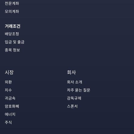
전문계좌
모의계좌
거래조건
배당조정
입금 및 출금
종목 정보
시장
회사
외환
회사 소개
지수
자주 묻는 질문
귀금속
감독규제
암호화폐
스폰서
에너지
주식