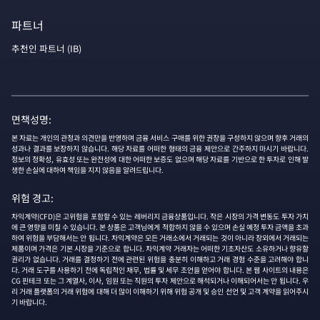
파트너
추천인 파트너 (IB)
면책성명:
본 자료는 개인의 관정과 의견만을 반영하며 금융 서비스 구매를 위한 권장을 구성하지 않으며 향후 거래의
성과나 결과를 보장하지 않습니다. 해당 자료를 어떠한 형태의 금융 제안으로 간주하지 마시기 바랍니다.
정보의 정확성, 유효성 또는 완전성에 대한 어떠한 보증도 없으며 해당 자료를 기반으로 한 투자로 인해 발
생한 손실에 대하여 책임을 지지 않음을 알려드립니다.
위험 경고:
차익계약(CFD)은 고위험을 포함할 수 있는 레버리지 금융상품입니다. 작은 시장의 가격 변동도 투자 가치
에 큰 영향을 미칠 수 있습니다. 본 상품은 고객님에게 적합하지 않을 수 있으며 손실 예정 투자 금액을 초과
하여 위험을 부담해서는 안 됩니다. 차익계약은 모든 거래소에서 거래되는 것이 아니라 장외에서 거래되는
제품이며 가격은 기본 시장을 기준으로 합니다. 차익계약 거래자는 어떠한 기초자산도 소유하거나 향유할
권리가 없습니다. 거래를 결정하기 전에 관련된 위험을 충분히 이해하고 거래 경험 수준을 고려해야 합니
다. 거래 도구를 사용하기 전에 독립적인 재무, 법률 및 세무 조언을 얻어야 합니다. 본 웹 사이트의 내용은
CG 핀테크 또는 그 계열사, 이사, 임원 또는 직원의 투자 제안으로 해석되거나 이해되어서는 안 됩니다. 우
리 거래 플랫폼의 거래 위험에 대해 더 많이 이해하기 위해 위험 공개 및 승인 선언 및 고객 계약을 읽어주시
기 바랍니다.