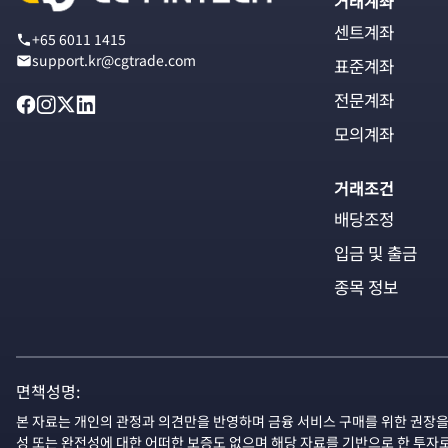
거래계좌
센트계좌
+65 6011 1415
support.kr@cgtrade.com
표준계좌
전문계좌
모의계좌
거래조건
배당조정
입금 및 출금
종목 정보
면책성명:
본 자료는 개인의 관정과 의견만을 반영하며 금융 서비스 구매를 위한 권장을
성 또는 완전성에 대한 어떠한 보증도 없으며 해당 자료를 기반으로 한 투자