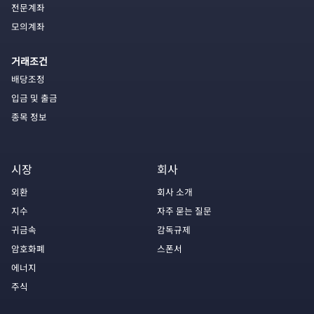
전문계좌
모의계좌
거래조건
배당조정
입금 및 출금
종목 정보
시장
회사
외환
회사 소개
지수
자주 묻는 질문
귀금속
감독규제
암호화폐
스폰서
에너지
주식