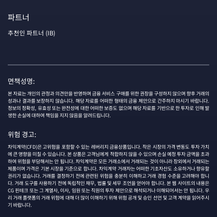
파트너
추천인 파트너 (IB)
면책성명:
본 자료는 개인의 관정과 의견만을 반영하며 금융 서비스 구매를 위한 권장을 구성하지 않으며 향후 거래의
성과나 결과를 보장하지 않습니다. 해당 자료를 어떠한 형태의 금융 제안으로 간주하지 마시기 바랍니다.
정보의 정확성, 유효성 또는 완전성에 대한 어떠한 보증도 없으며 해당 자료를 기반으로 한 투자로 인해 발
생한 손실에 대하여 책임을 지지 않음을 알려드립니다.
위험 경고:
차익계약(CFD)은 고위험을 포함할 수 있는 레버리지 금융상품입니다. 작은 시장의 가격 변동도 투자 가치
에 큰 영향을 미칠 수 있습니다. 본 상품은 고객님에게 적합하지 않을 수 있으며 손실 예정 투자 금액을 초과
하여 위험을 부담해서는 안 됩니다. 차익계약은 모든 거래소에서 거래되는 것이 아니라 장외에서 거래되는
제품이며 가격은 기본 시장을 기준으로 합니다. 차익계약 거래자는 어떠한 기초자산도 소유하거나 향유할
권리가 없습니다. 거래를 결정하기 전에 관련된 위험을 충분히 이해하고 거래 경험 수준을 고려해야 합니
다. 거래 도구를 사용하기 전에 독립적인 재무, 법률 및 세무 조언을 얻어야 합니다. 본 웹 사이트의 내용은
CG 핀테크 또는 그 계열사, 이사, 임원 또는 직원의 투자 제안으로 해석되거나 이해되어서는 안 됩니다. 우
리 거래 플랫폼의 거래 위험에 대해 더 많이 이해하기 위해 위험 공개 및 승인 선언 및 고객 계약을 읽어주시
기 바랍니다.