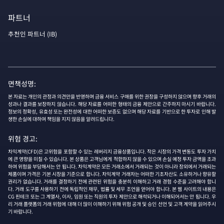
파트너
추천인 파트너 (IB)
면책성명:
본 자료는 개인의 관정과 의견만을 반영하며 금융 서비스 구매를 위한 권장을 구성하지 않으며 향후 거래의
성과나 결과를 보장하지 않습니다. 해당 자료를 어떠한 형태의 금융 제안으로 간주하지 마시기 바랍니다.
정보의 정확성, 유효성 또는 완전성에 대한 어떠한 보증도 없으며 해당 자료를 기반으로 한 투자로 인해 발
생한 손실에 대하여 책임을 지지 않음을 알려드립니다.
위험 경고:
차익계약(CFD)은 고위험을 포함할 수 있는 레버리지 금융상품입니다. 작은 시장의 가격 변동도 투자 가치
에 큰 영향을 미칠 수 있습니다. 본 상품은 고객님에게 적합하지 않을 수 있으며 손실 예정 투자 금액을 초과
하여 위험을 부담해서는 안 됩니다. 차익계약은 모든 거래소에서 거래되는 것이 아니라 장외에서 거래되는
제품이며 가격은 기본 시장을 기준으로 합니다. 차익계약 거래자는 어떠한 기초자산도 소유하거나 향유할
권리가 없습니다. 거래를 결정하기 전에 관련된 위험을 충분히 이해하고 거래 경험 수준을 고려해야 합니
다. 거래 도구를 사용하기 전에 독립적인 재무, 법률 및 세무 조언을 얻어야 합니다. 본 웹 사이트의 내용은
CG 핀테크 또는 그 계열사, 이사, 임원 또는 직원의 투자 제안으로 해석되거나 이해되어서는 안 됩니다. 우
리 거래 플랫폼의 거래 위험에 대해 더 많이 이해하기 위해 위험 공개 및 승인 선언 및 고객 계약을 읽어주시
기 바랍니다.