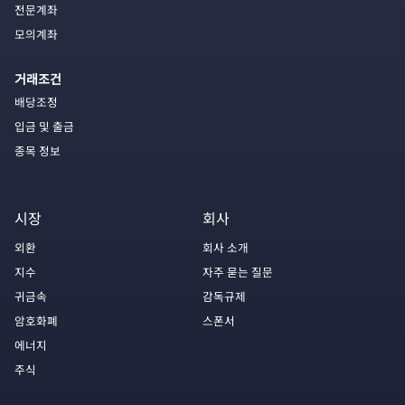
전문계좌
모의계좌
거래조건
배당조정
입금 및 출금
종목 정보
시장
회사
외환
회사 소개
지수
자주 묻는 질문
귀금속
감독규제
암호화폐
스폰서
에너지
주식