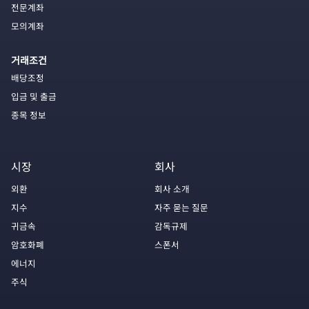
전문계좌
모의계좌
거래조건
배당조정
입금 및 출금
종목 정보
시장
회사
외환
회사 소개
지수
자주 묻는 질문
귀금속
감독규제
암호화폐
스폰서
에너지
주식