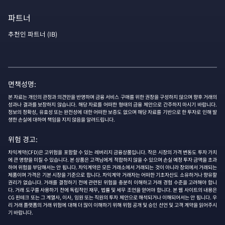
파트너
추천인 파트너 (IB)
면책성명:
본 자료는 개인의 관정과 의견만을 반영하며 금융 서비스 구매를 위한 권장을 구성하지 않으며 향후 거래의
성과나 결과를 보장하지 않습니다. 해당 자료를 어떠한 형태의 금융 제안으로 간주하지 마시기 바랍니다.
정보의 정확성, 유효성 또는 완전성에 대한 어떠한 보증도 없으며 해당 자료를 기반으로 한 투자로 인해 발
생한 손실에 대하여 책임을 지지 않음을 알려드립니다.
위험 경고:
차익계약(CFD)은 고위험을 포함할 수 있는 레버리지 금융상품입니다. 작은 시장의 가격 변동도 투자 가치
에 큰 영향을 미칠 수 있습니다. 본 상품은 고객님에게 적합하지 않을 수 있으며 손실 예정 투자 금액을 초과
하여 위험을 부담해서는 안 됩니다. 차익계약은 모든 거래소에서 거래되는 것이 아니라 장외에서 거래되는
제품이며 가격은 기본 시장을 기준으로 합니다. 차익계약 거래자는 어떠한 기초자산도 소유하거나 향유할
권리가 없습니다. 거래를 결정하기 전에 관련된 위험을 충분히 이해하고 거래 경험 수준을 고려해야 합니
다. 거래 도구를 사용하기 전에 독립적인 재무, 법률 및 세무 조언을 얻어야 합니다. 본 웹 사이트의 내용은
CG 핀테크 또는 그 계열사, 이사, 임원 또는 직원의 투자 제안으로 해석되거나 이해되어서는 안 됩니다. 우
리 거래 플랫폼의 거래 위험에 대해 더 많이 이해하기 위해 위험 공개 및 승인 선언 및 고객 계약을 읽어주시
기 바랍니다.