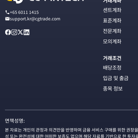
거래계좌
센트계좌
+65 6011 1415
support.kr@cgtrade.com
표준계좌
전문계좌
모의계좌
거래조건
배당조정
입금 및 출금
종목 정보
면책성명:
본 자료는 개인의 관정과 의견만을 반영하며 금융 서비스 구매를 위한 권장을
성 또는 완전성에 대한 어떠한 보증도 없으며 해당 자료를 기반으로 한 투자