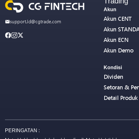
Trading
Akun
Akun CENT
support.id@cgtrade.com
Akun STAND
Akun ECN
Akun Demo
Kondisi
Dividen
Setoran & Pen
Detail Produk
PERINGATAN :